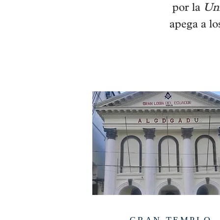
por la
Uni
apega a l