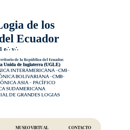
ogia de los
del Ecuador
1 e
∴
v
∴
rritorio de la República del Ecuador.
 Unida de Inglaterra (
UGLE
)
ICA INTERAMERICANA -
CMI
-
NICA BOLIVARIANA -
CMB
-
NICA ASIA - PACÍFICO
CA SUDAMERICANA
IAL DE GRANDES LOGIAS
MUSEO VIRTUAL
CONTACTO