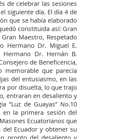
 de celebrar las sesiones
l siguiente día. El día 4 de
ción que se había elaborado
 quedó constituida así: Gran
 Gran Maestro, Respetado
ado Hermano Dr. Miguel E.
do Hermano Dr. Hernán B.
Consejero de Beneficencia,
ho memorable que parecía
ijas del entusiasmo, en las
 por disuelta, lo que trajo
o, entraran en desaliento y
gia “Luz de Guayas” No.10
 en la primera sesión del
 Masones Ecuatorianos que
ia del Ecuador y obtener su
n pronto del desaliento y