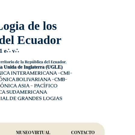
ogia de los
del Ecuador
1 e
∴
v
∴
rritorio de la República del Ecuador.
 Unida de Inglaterra (
UGLE
)
ICA INTERAMERICANA -
CMI
-
NICA BOLIVARIANA -
CMB
-
NICA ASIA - PACÍFICO
CA SUDAMERICANA
IAL DE GRANDES LOGIAS
MUSEO VIRTUAL
CONTACTO