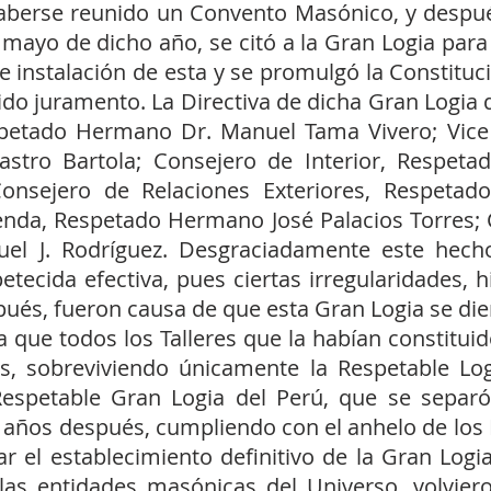
berse reunido un Convento Masónico, y después
mayo de dicho año, se citó a la Gran Logia para e
e instalación de esta y se promulgó la Constitu
bido juramento. La Directiva de dicha Gran Logia
petado Hermano Dr. Manuel Tama Vivero; Vice
stro Bartola; Consejero de Interior, Respet
onsejero de Relaciones Exteriores, Respeta
enda, Respetado Hermano José Palacios Torres; 
l J. Rodríguez. Desgraciadamente este hec
etecida efectiva, pues ciertas irregularidades, h
ués, fueron causa de que esta Gran Logia se diera
que todos los Talleres que la habían constituid
es, sobreviviendo únicamente la Respetable Lo
spetable Gran Logia del Perú, que se separó
años después, cumpliendo con el anhelo de los
ar el establecimiento definitivo de la Gran Log
as entidades masónicas del Universo, volviero