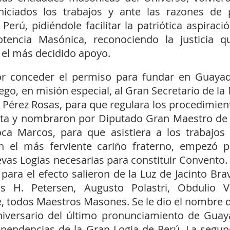
niciados los trabajos y ante las razones de
Perú, pidiéndole facilitar la patriótica aspirac
otencia Masónica, reconociendo la justicia 
 el más decidido apoyo.
r conceder el permiso para fundar en Guayaq
ego, en misión especial, al Gran Secretario de l
Pérez Rosas, para que regulara los procedimien
sta y nombraron por Diputado Gran Maestro de 
ca Marcos, para que asistiera a los trabajos 
 el más ferviente cariño fraterno, empezó p
vas Logias necesarias para constituir Convento.
ara el efecto salieron de la Luz de Jacinto Bra
s H. Petersen, Augusto Polastri, Obdulio 
 todos Maestros Masones. Se le dio el nombre de
niversario del último pronunciamiento de Guayaq
dependencias de la Gran Logia de Perú. La segun