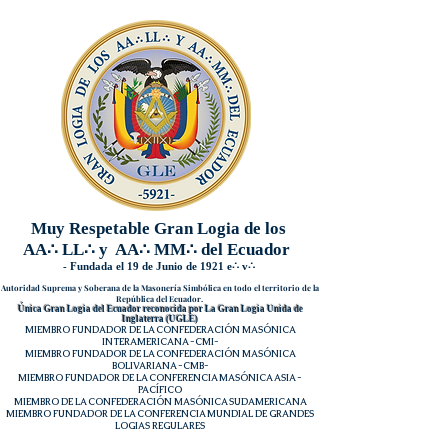
Muy Respetable Gran Logia de los
AA
∴
LL
∴
y AA
∴
MM
∴
del Ecuador
- Fundada el 19 de Junio de 1921 e
∴
v
∴
Autoridad Suprema y Soberana de la Masonería Simbólica en todo el territorio de la
República del Ecuador.
Única Gran Logia del Ecuador reconocida por La Gran Logia Unida de
Inglaterra (
UGLE
)
MIEMBRO FUNDADOR DE LA CONFEDERACIÓN MASÓNICA
INTERAMERICANA -
CMI
-
MIEMBRO FUNDADOR DE LA CONFEDERACIÓN MASÓNICA
BOLIVARIANA -
CMB
-
MIEMBRO FUNDADOR DE LA CONFERENCIA MASÓNICA ASIA -
PACÍFICO
MIEMBRO DE LA CONFEDERACIÓN MASÓNICA SUDAMERICANA
MIEMBRO FUNDADOR DE LA CONFERENCIA MUNDIAL DE GRANDES
LOGIAS REGULARES