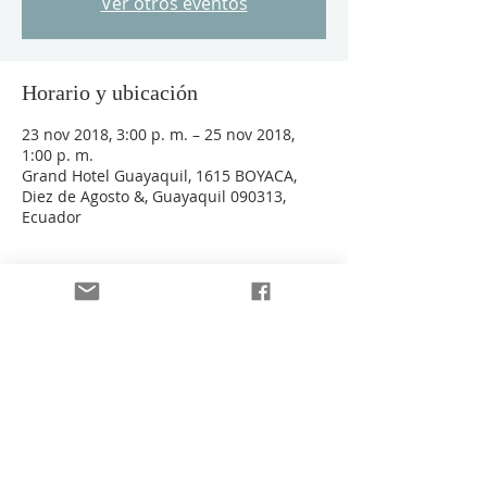
Ver otros eventos
Horario y ubicación
23 nov 2018, 3:00 p. m. – 25 nov 2018,
1:00 p. m.
Grand Hotel Guayaquil, 1615 BOYACA,
Diez de Agosto &, Guayaquil 090313,
Ecuador
Invitados
+11 otros invitados
Acerca del evento
Planificación Estratégica GLE 2019-2024